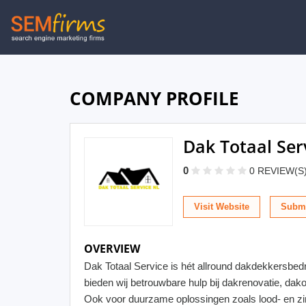
Skip
to
main
navigation
COMPANY PROFILE
Dak Totaal Ser
0
0 REVIEW(S
Visit Website
Submi
OVERVIEW
Dak Totaal Service is hét allround dakdekkersbed
bieden wij betrouwbare hulp bij dakrenovatie, da
Ook voor duurzame oplossingen zoals lood- en zi