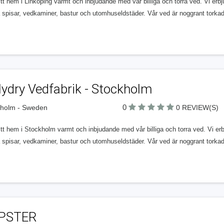
itt hem i Linköping varmt och inbjudande med vår billiga och torra ved. Vi erbju
spisar, vedkaminer, bastur och utomhuseldstäder. Vår ved är noggrant torkad 
ydry Vedfabrik - Stockholm
0
kholm - Sweden
0 REVIEW(S)
itt hem i Stockholm varmt och inbjudande med vår billiga och torra ved. Vi erbj
spisar, vedkaminer, bastur och utomhuseldstäder. Vår ved är noggrant torkad 
PSTER