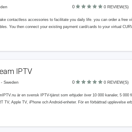
0
eden
0 REVIEW(S)
e contactless accessories to facilitate you daily life. you can order a free 
bles. You then connect your existing payment card/cards to your virtual CUR
ream IPTV
0
 - Sweden
0 REVIEW(S)
mIPTV.nu är en svensk IPTV-tjänst som erbjuder över 10 000 kanaler, 5 000 fi
 TV, Apple TV, iPhone och Android-enheter. För en förbättrad upplevelse er