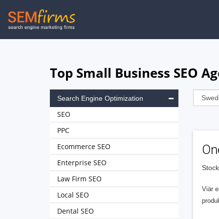
Skip
to
main
navigation
Top Small Business SEO Ag
Search Engine Optimization
SEO
PPC
Ecommerce SEO
One
Enterprise SEO
Stoc
Law Firm SEO
Viär 
Local SEO
produ
Dental SEO