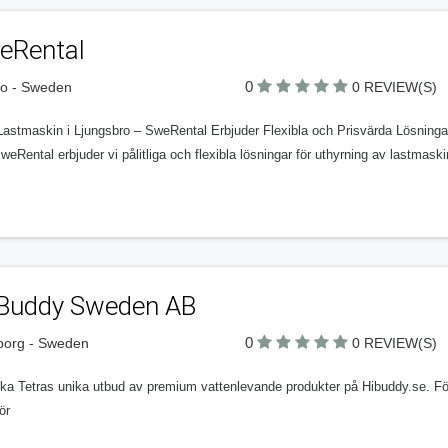
eRental
0
o - Sweden
0 REVIEW(S)
astmaskin i Ljungsbro – SweRental Erbjuder Flexibla och Prisvärda Lösningar L
eRental erbjuder vi pålitliga och flexibla lösningar för uthyrning av lastmaski
 Buddy Sweden AB
0
borg - Sweden
0 REVIEW(S)
ska Tetras unika utbud av premium vattenlevande produkter på Hibuddy.se. För
ör