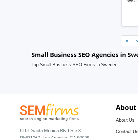
We ar
«
Small Business SEO Agencies in S
Top Small Business SEO Firms in Sweden
About
About Us
5101 Santa Monica Blvd Ste 8
Contact U
PMB1067, Los Angeles, CA 90029