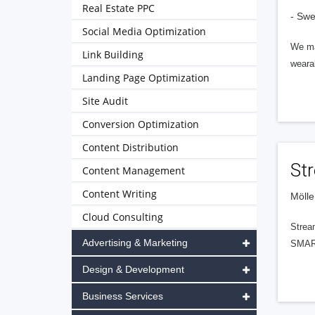
Real Estate PPC
- Sw
Social Media Optimization
We mak
Link Building
weara
Landing Page Optimization
Site Audit
Conversion Optimization
Content Distribution
St
Content Management
Content Writing
Mölle
Cloud Consulting
Strea
Advertising & Marketing
SMART
Design & Development
Business Services