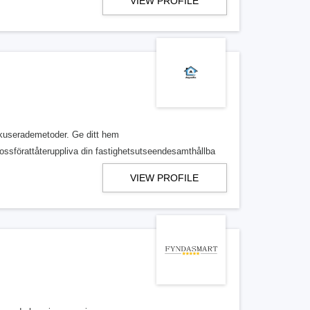
VIEW PROFILE
kuserademetoder. Ge ditt hem
ossförattåteruppliva din fastighetsutseendesamthållba
VIEW PROFILE