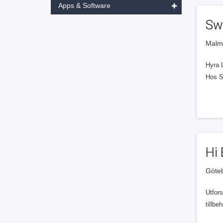
Apps & Software
Sw
Malm
Hyra L
Hos Sw
Hi
Göte
Utfor
tillbeh