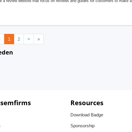
e a review website that focus on reviews and guides for customers to make 
<
1
2
>
»
weden
 semfirms
Resources
Download Badge
s
Sponsorship