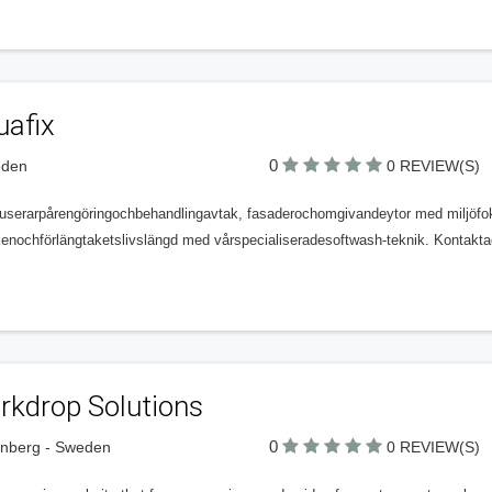
uafix
0
eden
0 REVIEW(S)
kuserarpårengöringochbehandlingavtak, fasaderochomgivandeytor med miljöfo
kenochförlängtaketslivslängd med vårspecialiseradesoftwash-teknik. Kontakta
rkdrop Solutions
0
enberg - Sweden
0 REVIEW(S)