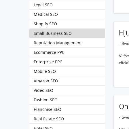
Legal SEO
Medical SEO
Shopify SEO
Hj
Small Business SEO
Reputation Management
- Sw
Ecommerce PPC
Vi för
Enterprise PPC
effekt
Mobile SEO
Amazon SEO
Video SEO
Fashion SEO
Onl
Franchise SEO
- Sw
Real Estate SEO
Hotel SEO