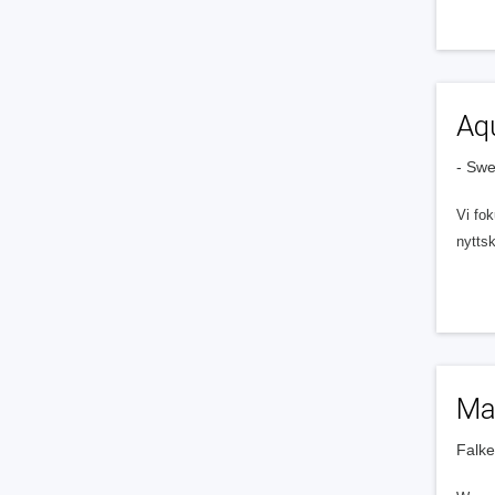
Aq
- Sw
Vi fo
nytts
Ma
Falk