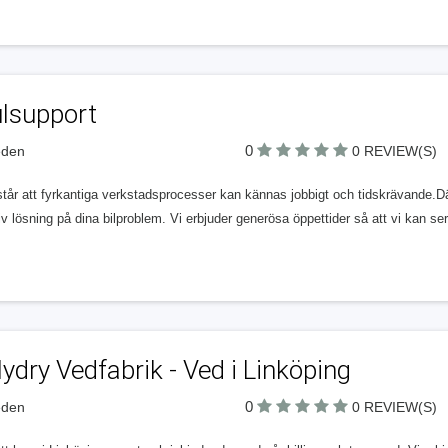
ulsupport
0
eden
0 REVIEW(S)
står att fyrkantiga verkstadsprocesser kan kännas jobbigt och tidskrävande.Dä
iv lösning på dina bilproblem. Vi erbjuder generösa öppettider så att vi kan ser
ydry Vedfabrik - Ved i Linköping
0
eden
0 REVIEW(S)