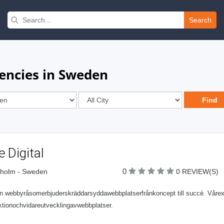
Search
encies in Sweden
 Digital
0
kholm - Sweden
0 REVIEW(S)
en webbyråsomerbjuderskräddarsyddawebbplatserfrånkoncept till succé. Vårexp
ktionochvidareutvecklingavwebbplatser.